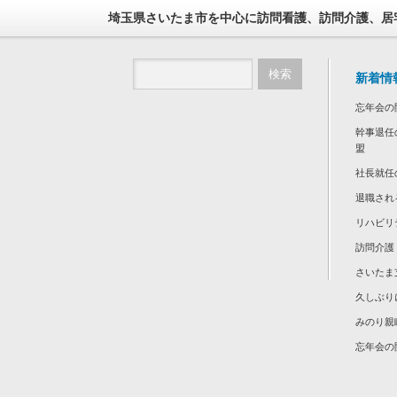
埼玉県さいたま市を中心に訪問看護、訪問介護、居
新着情
忘年会の
幹事退任
盟
社長就任
退職され
リハビリ
訪問介護
さいたま
久しぶり
みのり親
忘年会の