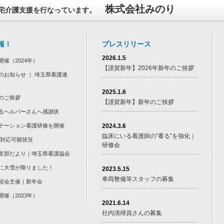
株式会社みのり
宅介護支援を行なっています。
報！
プレスリリース
2026.1.5
開催（2024年）
【謹賀新年】2026年新年のご挨拶
のお知らせ ｜ 埼玉県看護連
2025.1.6
のご挨拶
【謹賀新年】新年のご挨拶
るヘルパーさんへ感謝状
テーション看護研修を開催
2024.3.6
臨床にいる看護師の”看る”を強化｜
 対応可能状況
研修会
支部だより｜埼玉県看護協会
に大雪が降りました！
2023.5.15
車両整備等スタッフの募集
睦会主催｜新年会
開催（2023年）
2021.6.14
社内清掃員さんの募集