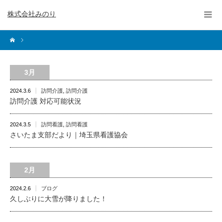
株式会社みのり
3月
2024.3.6
訪問介護
,
訪問介護
訪問介護 対応可能状況
2024.3.5
訪問看護
,
訪問看護
さいたま支部だより｜埼玉県看護協会
2月
2024.2.6
ブログ
久しぶりに大雪が降りました！