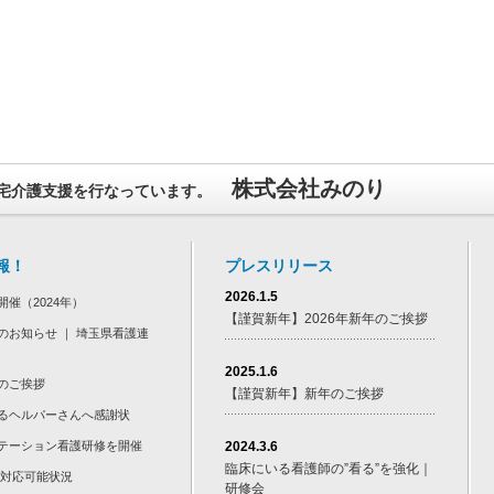
株式会社みのり
宅介護支援を行なっています。
報！
プレスリリース
2026.1.5
開催（2024年）
【謹賀新年】2026年新年のご挨拶
のお知らせ ｜ 埼玉県看護連
2025.1.6
のご挨拶
【謹賀新年】新年のご挨拶
るヘルパーさんへ感謝状
テーション看護研修を開催
2024.3.6
臨床にいる看護師の”看る”を強化｜
 対応可能状況
研修会